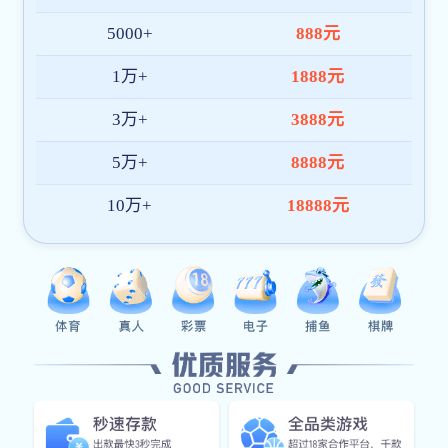
效控制和减少失误是至关重要的。
特别是在季后赛等关键时刻，一次失误都可能成为致
命伤。以往许多经典比赛中，最后时刻由于关键球员
的一次传球失误或运球走步而改变了整个赛季的走
向。因此，在这种背景下，教练需要采取更为严厉的
方法来约束球员，以确保他们在场上的专注和执行
力。
此外，随着竞争日益激烈，各支球队之间实力差距逐
渐缩小，每一次细微的错误都可能被对手抓住并转化
为得分机会。因此，通过强化对失误的管理，可以有
效提升球队整体竞争力，为赢得胜利奠定基础。
2、主帅的管理风格
作为球队领导者，主帅不仅要制定战术，还需承担起