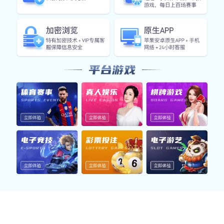
作为球队明星球员，内马尔无疑是巴西国家队中的关
键人物。他不仅具备卓越的个人技术，更以其出色的
人格魅力成为年轻球员心中的榜样。在这次出征之
前，他主动呼吁全队要紧密团结，共同面对未来挑
战，这一举动展现了他身为领袖的不凡风范。
在合影中，内马尔站在最前面，不仅象征着他的领导
地位，也传递出一种积极向上的团队氛围。他与其他
队员之间亲密无间，通过这样的互动增强了大家之间
的信任感，使得整个团队更加紧密，相互依靠。正是
这种团队精神，让每一位球员都能发挥出最佳状态。
此外，在训练期间，内马尔还常常主动帮助年轻球
员，将自己的经验传授给他们。他鼓励大家大胆表
现，同时也提醒大家要保持谦逊和努力，这种言传身